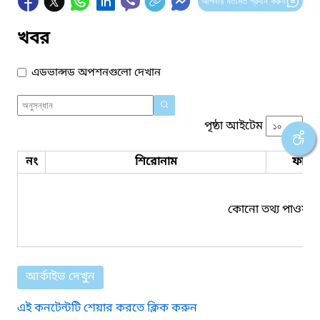
আপনার মতামত প্রদান করুন
খবর
এডভান্সড অপশনগুলো দেখান
পৃষ্ঠা আইটেম
নং
শিরোনাম
ফাইল
কোনো তথ্য পাওয়া য
আর্কাইভ দেখুন
এই কনটেন্টটি শেয়ার করতে ক্লিক করুন